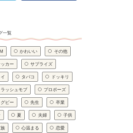
グ一覧
M
かわいい
その他
サッカー
サプライズ
タイ
タバコ
ドッキリ
フラッシュモブ
プロポーズ
ラグビー
先生
卒業
命
夏
夫婦
子供
家族
心温まる
恋愛