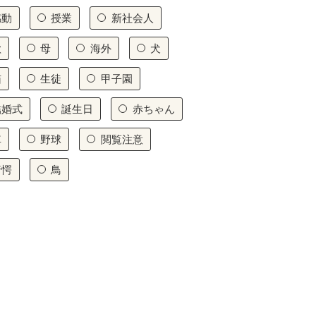
感動
授業
新社会人
歌
母
海外
犬
猫
生徒
甲子園
結婚式
誕生日
赤ちゃん
車
野球
閲覧注意
驚愕
鳥