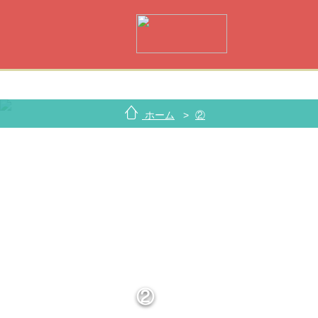
ホーム
②
②