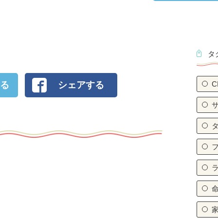
タ
る
シェアする
C