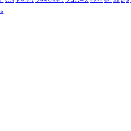
イ
ドッキリ
プロポーズ
フラッシュモブ
先生
命
タバコ
ラグビー
卒業
夏
鳥