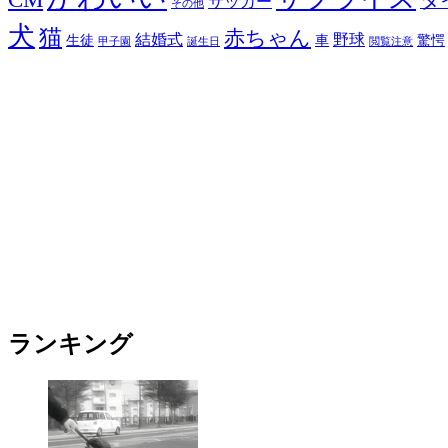
タ
サッカー
その他
犬
猫
赤ちゃん
結婚式
野球
生徒
車
驚愕
甲子園
誕生日
閲覧注意
ランキング