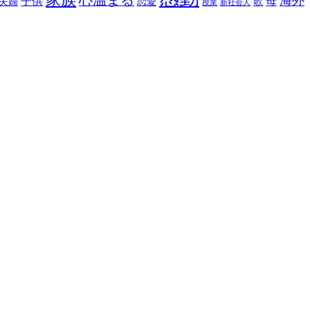
家族
心温まる
海外
子供
母
夫婦
恋愛
歌
授業
新社会人