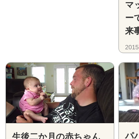
マ
ー
来
2015
パ
生後二か月の赤ちゃん