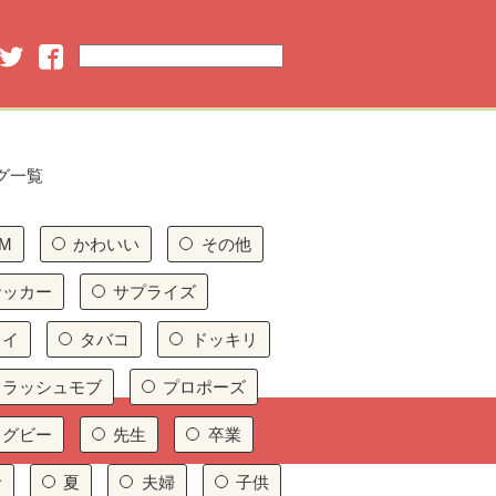
グ一覧
M
かわいい
その他
サッカー
サプライズ
タイ
タバコ
ドッキリ
フラッシュモブ
プロポーズ
ラグビー
先生
卒業
命
夏
夫婦
子供