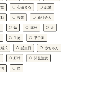
家族
心温まる
恋愛
感動
授業
新社会人
歌
母
海外
犬
猫
生徒
甲子園
結婚式
誕生日
赤ちゃん
車
野球
閲覧注意
驚愕
鳥