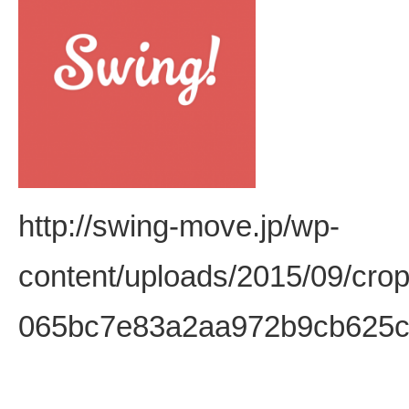
http://swing-move.jp/wp-
content/uploads/2015/09/cro
065bc7e83a2aa972b9cb625c